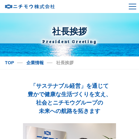
ニチモウとは？
～浜から食卓までを網羅し、挑戦の歩みを未来へ～
社長挨拶
企業情報
President Greeting
事業紹介
TOP
企業情報
社長挨拶
IR情報
サステナビリティ
「サステナブル経営」を通じて
採用情報
豊かで健康な生活づくりを支え、
社会とニチモウグループの
未来への航路を拓きます