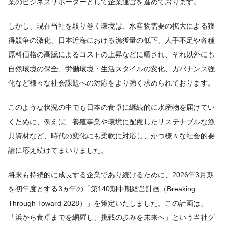
業のビジネスサポーターとして企業運営を進めております。
しかし、現在当社を取り巻く環境は、水産物需要の拡大による獲
得競争の激化、日本近海における漁獲量の低下、人手不足や各種
原料価格の高騰によるコストの上昇などに晒され、それ以外にも
自然環境の保全、労働環境・生活スタイルの変化、ガバナンス強
化など様々な社会課題への対応をより強く求められております。
このような状況の中でも日本の食卓に継続的に水産物を届けてい
くために、例えば、養殖事業や環境に配慮したサステナブルな漁
具資材など、時代の変化にも柔軟に対応し、かつ様々な社会的要
請に応え続けてまいりました。
将来も持続的に成長する企業であり続けるために、2026年3月期
を初年度とする3ヵ年の「第140期中期経営計画（Breaking
Through Toward 2028）」を策定いたしました。この計画は、
「浜から食卓までを網羅し、挑戦の歩みを未来へ」という当社グ