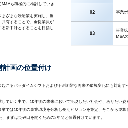
M&Aも積極的に検討していき
02
事業ポ
さまざまな浸透策を実施し、当
・共有することで、全従業員が
する新中計とすることを目指し
事業拡
03
M&A
営計画の
位置付け
き起こるパラダイムシフトおよび予測困難な将来の環境変化にも対応す
求していく中で、10年後の未来において実現したい社会や、ありたい姿
事業では10年後の事業環境を分析し長期ビジョンを策定、そこから逆算
た、まずは突破口を開くための3年間と位置付けています。