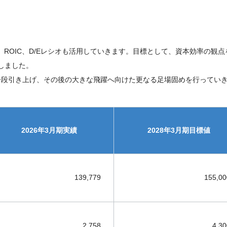
ROIC、D/Eレシオも活用していきます。目標として、資本効率の観点を
しました。
一段引き上げ、その後の大きな飛躍へ向けた更なる足場固めを行ってい
2026年
3月期実績
2028年
3月期
目標値
139,779
155,00
2,758
4,30