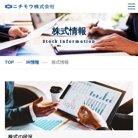
ニチモウとは？
～浜から食卓までを網羅し、挑戦の歩みを未来へ～
株式情報
企業情報
Stock Information
事業紹介
TOP
IR情報
株式情報
IR情報
サステナビリティ
採用情報
株式の状況